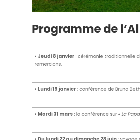
Programme de l’Al
•
Jeudi 8 janvier
: cérémonie traditionnelle 
remercions.
•
Lundi 19 janvier
: conférence de Bruno Bet
•
Mardi 31 mars
: la conférence sur
« La Papa
•
Du lundi 22 au dimanche 28 juin
: voyage 