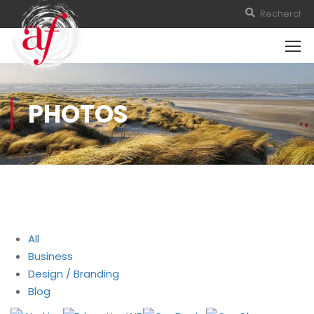
PHOTOS
All
Business
Design / Branding
Blog